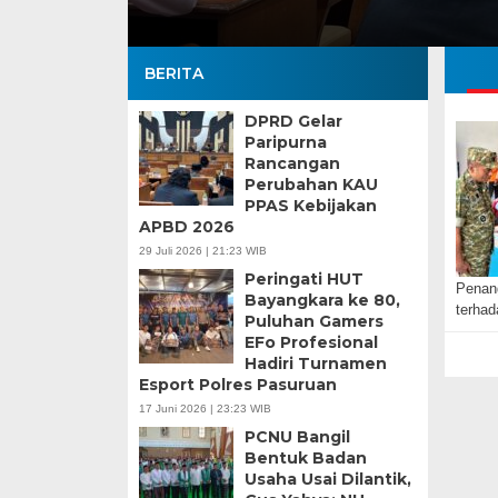
BERITA
DPRD Gelar
Paripurna
Rancangan
Perubahan KAU
PPAS Kebijakan
APBD 2026
29 Juli 2026 | 21:23 WIB
Peringati HUT
Penan
Bayangkara ke 80,
terha
Puluhan Gamers
EFo Profesional
Hadiri Turnamen
Esport Polres Pasuruan
17 Juni 2026 | 23:23 WIB
PCNU Bangil
Bentuk Badan
Usaha Usai Dilantik,