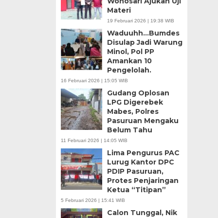
Wonosari Ajukan Uji
Materi
19 Februari 2026 | 19:38 WIB
Waduuhh…Bumdes
Disulap Jadi Warung
Minol, Pol PP
Amankan 10
Pengelolah.
16 Februari 2026 | 15:05 WIB
Gudang Oplosan
LPG Digerebek
Mabes, Polres
Pasuruan Mengaku
Belum Tahu
11 Februari 2026 | 14:05 WIB
Lima Pengurus PAC
Lurug Kantor DPC
PDIP Pasuruan,
Protes Penjaringan
Ketua “Titipan”
5 Februari 2026 | 15:41 WIB
Calon Tunggal, Nik