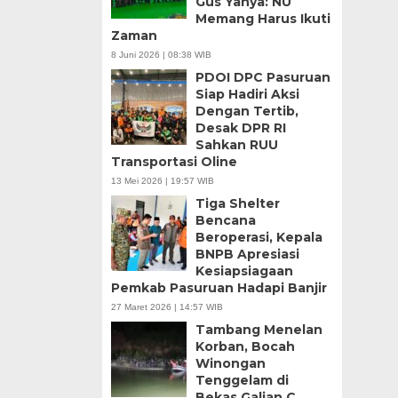
Gus Yahya: NU
Memang Harus Ikuti
Zaman
8 Juni 2026 | 08:38 WIB
PDOI DPC Pasuruan
Siap Hadiri Aksi
Dengan Tertib,
Desak DPR RI
Sahkan RUU
Transportasi Oline
13 Mei 2026 | 19:57 WIB
Tiga Shelter
Bencana
Beroperasi, Kepala
BNPB Apresiasi
Kesiapsiagaan
Pemkab Pasuruan Hadapi Banjir
27 Maret 2026 | 14:57 WIB
Tambang Menelan
Korban, Bocah
Winongan
Tenggelam di
Bekas Galian C