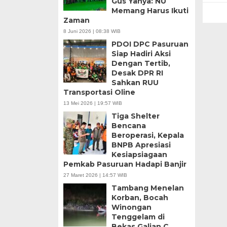
Gus Yahya: NU
Memang Harus Ikuti
Zaman
8 Juni 2026 | 08:38 WIB
PDOI DPC Pasuruan
Siap Hadiri Aksi
Dengan Tertib,
Desak DPR RI
Sahkan RUU
Transportasi Oline
13 Mei 2026 | 19:57 WIB
Tiga Shelter
Bencana
Beroperasi, Kepala
BNPB Apresiasi
Kesiapsiagaan
Pemkab Pasuruan Hadapi Banjir
27 Maret 2026 | 14:57 WIB
Tambang Menelan
Korban, Bocah
Winongan
Tenggelam di
Bekas Galian C