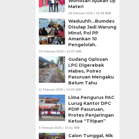
Wonosari Ajukan Uji
Materi
19 Februari 2026 | 19:38 WIB
Waduuhh…Bumdes
Disulap Jadi Warung
Minol, Pol PP
Amankan 10
Pengelolah.
16 Februari 2026 | 15:05 WIB
Gudang Oplosan
LPG Digerebek
Mabes, Polres
Pasuruan Mengaku
Belum Tahu
11 Februari 2026 | 14:05 WIB
Lima Pengurus PAC
Lurug Kantor DPC
PDIP Pasuruan,
Protes Penjaringan
Ketua “Titipan”
5 Februari 2026 | 15:41 WIB
Calon Tunggal, Nik