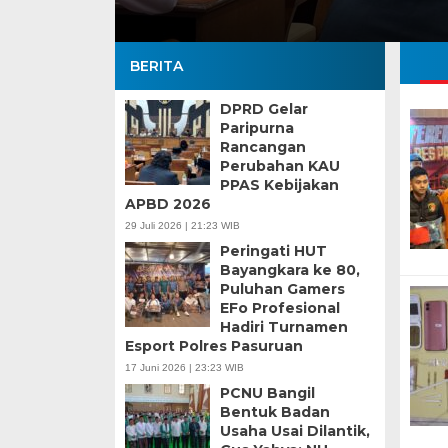
BERITA
DPRD Gelar
Paripurna
Rancangan
Perubahan KAU
PPAS Kebijakan
APBD 2026
29 Juli 2026 | 21:23 WIB
Peringati HUT
Bayangkara ke 80,
Puluhan Gamers
EFo Profesional
Hadiri Turnamen
Esport Polres Pasuruan
17 Juni 2026 | 23:23 WIB
PCNU Bangil
Bentuk Badan
Usaha Usai Dilantik,