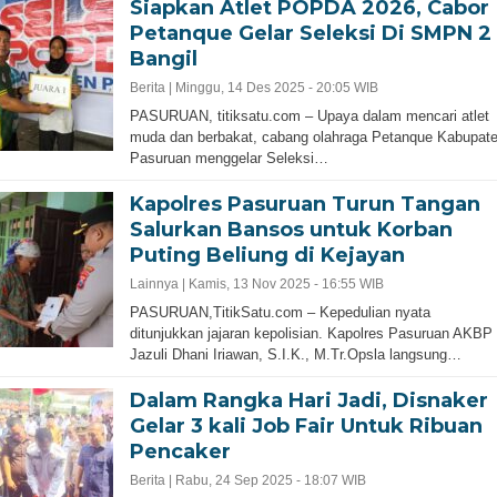
Siapkan Atlet POPDA 2026, Cabor
Petanque Gelar Seleksi Di SMPN 2
Bangil
Berita |
Minggu, 14 Des 2025 - 20:05 WIB
PASURUAN, titiksatu.com – Upaya dalam mencari atlet
muda dan berbakat, cabang olahraga Petanque Kabupat
Pasuruan menggelar Seleksi…
Kapolres Pasuruan Turun Tangan
Salurkan Bansos untuk Korban
Puting Beliung di Kejayan
Lainnya |
Kamis, 13 Nov 2025 - 16:55 WIB
PASURUAN,TitikSatu.com – Kepedulian nyata
ditunjukkan jajaran kepolisian. Kapolres Pasuruan AKBP
Jazuli Dhani Iriawan, S.I.K., M.Tr.Opsla langsung…
Dalam Rangka Hari Jadi, Disnaker
Gelar 3 kali Job Fair Untuk Ribuan
Pencaker
Berita |
Rabu, 24 Sep 2025 - 18:07 WIB