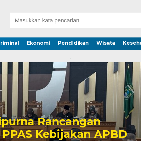
riminal
Ekonomi
Pendidikan
Wisata
Keseh
ipurna Rancangan
 PPAS Kebijakan APBD