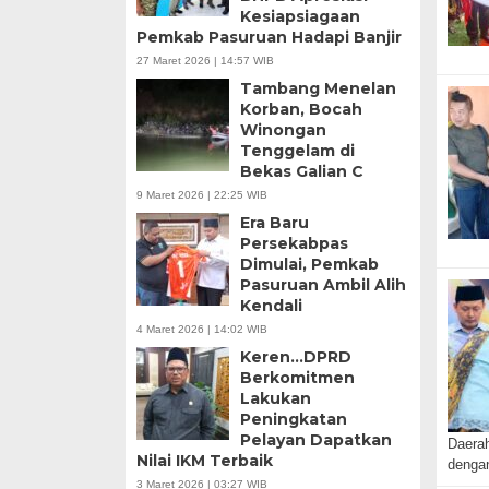
Kesiapsiagaan
Pemkab Pasuruan Hadapi Banjir
27 Maret 2026 | 14:57 WIB
Tambang Menelan
Korban, Bocah
Winongan
Tenggelam di
Bekas Galian C
9 Maret 2026 | 22:25 WIB
Era Baru
Persekabpas
Dimulai, Pemkab
Pasuruan Ambil Alih
Kendali
4 Maret 2026 | 14:02 WIB
Keren…DPRD
Berkomitmen
Lakukan
Peningkatan
Pelayan Dapatkan
Daera
Nilai IKM Terbaik
denga
3 Maret 2026 | 03:27 WIB