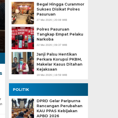
Begal Hingga Curanmor
Sukses Disikat Polres
Pasuruan
27 Mei 2026 | 20:08 WIB
Polres Pasuruan
Tangkap Empat Pelaku
Narkoba
22 Mei 2026 | 09:37 WIB
Janji Palsu Hentikan
Perkara Korupsi PKBM,
Makelar Kasus Ditahan
Kejaksaan
s
19 Mei 2026 | 19:59 WIB
POLITIK
r
DPRD Gelar Paripurna
an
Rancangan Perubahan
KAU PPAS Kebijakan
APBD 2026