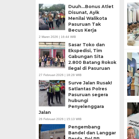
Duuh…Bonus Atlet
Disunat, Ayik
Menilai Walikota
Pasuruan Tak
Becus Kerja
2 Maret 2026 | 16:44 WIB
Sasar Toko dan
Ekspedisi, Tim
Gabungan Sita
2.800 Batang Rokok
Ilegal di Pasuruan
27 Februari 2026 | 18:28 WIB
Surve Jalan Rusak!
Satlantas Polres
Pasuruan segera
hubungi
Penyelenggara
Jalan
26 Februari 2026 | 15:13 WIB
Pengembang
Bandel dan Langgar
Perda, Pol PP