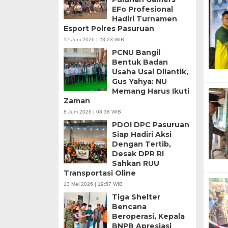
EFo Profesional
Hadiri Turnamen
Esport Polres Pasuruan
17 Juni 2026 | 23:23 WIB
PCNU Bangil
Bentuk Badan
Usaha Usai Dilantik,
Gus Yahya: NU
Memang Harus Ikuti
Zaman
8 Juni 2026 | 08:38 WIB
PDOI DPC Pasuruan
Siap Hadiri Aksi
Dengan Tertib,
Desak DPR RI
Sahkan RUU
Transportasi Oline
13 Mei 2026 | 19:57 WIB
Tiga Shelter
Bencana
Beroperasi, Kepala
BNPB Apresiasi