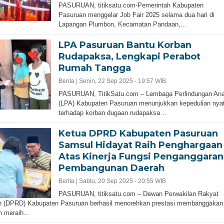
PASURUAN, titiksatu.com-Pemerintah Kabupaten
Pasuruan menggelar Job Fair 2025 selama dua hari di
Lapangan Plumbon, Kecamatan Pandaan,…
LPA Pasuruan Bantu Korban
Rudapaksa, Lengkapi Perabot
Rumah Tangga
Berita |
Senin, 22 Sep 2025 - 19:57 WIB
PASURUAN, TitikSatu.com – Lembaga Perlindungan An
(LPA) Kabupaten Pasuruan menunjukkan kepedulian nya
terhadap korban dugaan rudapaksa…
Ketua DPRD Kabupaten Pasuruan
Samsul Hidayat Raih Penghargaan
Atas Kinerja Fungsi Penganggaran
Pembangunan Daerah
Berita |
Sabtu, 20 Sep 2025 - 20:55 WIB
PASURUAN, titiksatu.com – Dewan Perwakilan Rakyat
h (DPRD) Kabupaten Pasuruan berhasil menorehkan prestasi membanggakan
n meraih…