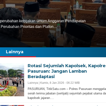
perubahan kebijakan umum Anggaran Pendapatan
Perubahan Prioritas dan Plafon…
Lainnya
Rotasi Sejumlah Kapolsek, Kapolre
Pasuruan: Jangan Lamban
Beradaptasi
Lainnya |
Kamis, 8 Jan 2026 - 06:22 WIB
PASURUAN, TitikSatu.com – Polres Pasuruan menggela
serah terima jabatan (sertijab) sejumlah pejabat utama d
kapolsek jajaran….