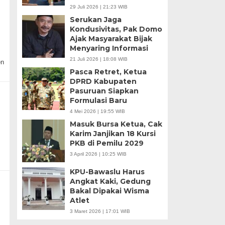
29 Juli 2026 | 21:23 WIB
Serukan Jaga
Kondusivitas, Pak Domo
Ajak Masyarakat Bijak
Menyaring Informasi
21 Juli 2026 | 18:08 WIB
en
Pasca Retret, Ketua
DPRD Kabupaten
Pasuruan Siapkan
Formulasi Baru
4 Mei 2026 | 19:55 WIB
Masuk Bursa Ketua, Cak
Karim Janjikan 18 Kursi
PKB di Pemilu 2029
3 April 2026 | 10:25 WIB
KPU-Bawaslu Harus
Angkat Kaki, Gedung
Bakal Dipakai Wisma
Atlet
3 Maret 2026 | 17:01 WIB