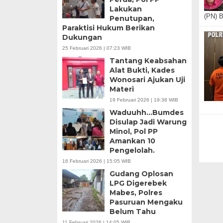
Lakukan
(PN) 
Penutupan,
Paraktisi Hukum Berikan
Dukungan
25 Februari 2026 | 07:23 WIB
Tantang Keabsahan
Alat Bukti, Kades
Wonosari Ajukan Uji
Materi
19 Februari 2026 | 19:38 WIB
Waduuhh…Bumdes
Disulap Jadi Warung
Minol, Pol PP
Amankan 10
Pengelolah.
16 Februari 2026 | 15:05 WIB
Gudang Oplosan
LPG Digerebek
Mabes, Polres
Pasuruan Mengaku
Belum Tahu
11 Februari 2026 | 14:05 WIB