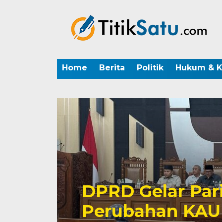
Home
Berita
Politik
Hukum & K
DPRD Gelar Par
Perubahan KAU