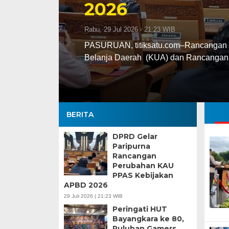
2026
Rabu, 29 Jul 2026 - 21:23 WIB
PASURUAN, titiksatu.com–Rancangan 
Belanja Daerah (KUA) dan Rancangan 
BERITA
DPRD Gelar
Paripurna
Rancangan
Perubahan KAU
PPAS Kebijakan
APBD 2026
29 Juli 2026 | 21:23 WIB
Peringati HUT
Bayangkara ke 80,
Puluhan Gamers