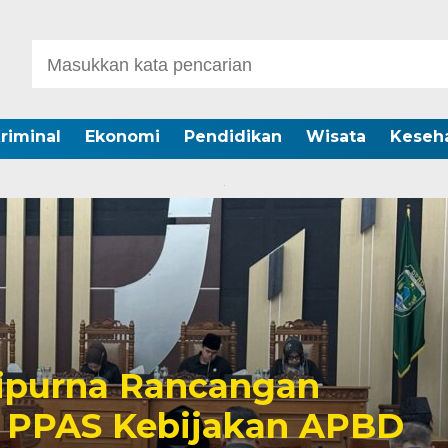
riminal
Ekonomi
Pendidikan
Wisata
Keseh
ipurna Rancangan
 PPAS Kebijakan APBD