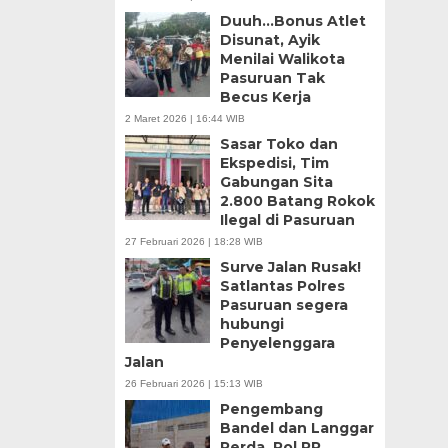
Duuh…Bonus Atlet
Disunat, Ayik
Menilai Walikota
Pasuruan Tak
Becus Kerja
2 Maret 2026 | 16:44 WIB
Sasar Toko dan
Ekspedisi, Tim
Gabungan Sita
2.800 Batang Rokok
Ilegal di Pasuruan
27 Februari 2026 | 18:28 WIB
Surve Jalan Rusak!
Satlantas Polres
Pasuruan segera
hubungi
Penyelenggara
Jalan
26 Februari 2026 | 15:13 WIB
Pengembang
Bandel dan Langgar
Perda, Pol PP