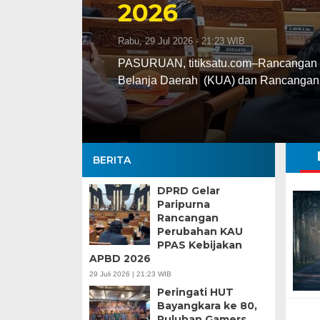
2026
Rabu, 29 Jul 2026 - 21:23 WIB
PASURUAN, titiksatu.com–Rancangan 
Belanja Daerah (KUA) dan Rancangan 
BERITA
DPRD Gelar
Paripurna
Rancangan
Perubahan KAU
PPAS Kebijakan
APBD 2026
29 Juli 2026 | 21:23 WIB
Peringati HUT
Bayangkara ke 80,
Puluhan Gamers