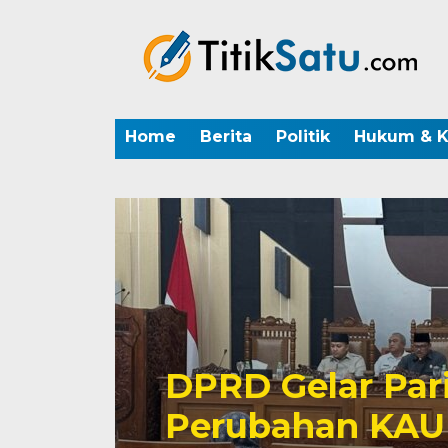
Home
Berita
Politik
Hukum & K
DPRD Gelar Par
Perubahan KAU