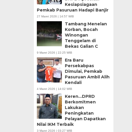
Kesiapsiagaan
Pemkab Pasuruan Hadapi Banjir
27 Maret 2026 | 14:57 WIB
Tambang Menelan
Korban, Bocah
Winongan
Tenggelam di
Bekas Galian C
9 Maret 2026 | 22:25 WIB
Era Baru
Persekabpas
Dimulai, Pemkab
Pasuruan Ambil Alih
Kendali
4 Maret 2026 | 14:02 WIB
Keren…DPRD
Berkomitmen
Lakukan
Peningkatan
Pelayan Dapatkan
Nilai IKM Terbaik
3 Maret 2026 | 03:27 WIB