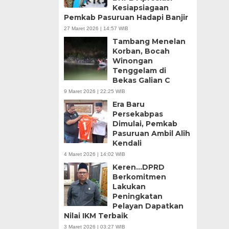
Kesiapsiagaan
Pemkab Pasuruan Hadapi Banjir
27 Maret 2026 | 14:57 WIB
Tambang Menelan
Korban, Bocah
Winongan
Tenggelam di
Bekas Galian C
9 Maret 2026 | 22:25 WIB
Era Baru
Persekabpas
Dimulai, Pemkab
Pasuruan Ambil Alih
Kendali
4 Maret 2026 | 14:02 WIB
Keren…DPRD
Berkomitmen
Lakukan
Peningkatan
Pelayan Dapatkan
Nilai IKM Terbaik
3 Maret 2026 | 03:27 WIB