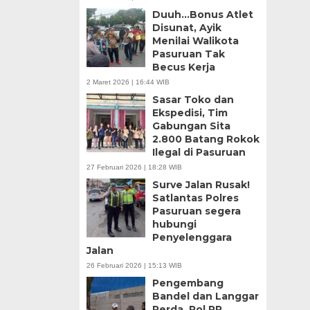
Duuh…Bonus Atlet
Disunat, Ayik
Menilai Walikota
Pasuruan Tak
Becus Kerja
2 Maret 2026 | 16:44 WIB
Sasar Toko dan
Ekspedisi, Tim
Gabungan Sita
2.800 Batang Rokok
Ilegal di Pasuruan
27 Februari 2026 | 18:28 WIB
Surve Jalan Rusak!
Satlantas Polres
Pasuruan segera
hubungi
Penyelenggara
Jalan
26 Februari 2026 | 15:13 WIB
Pengembang
Bandel dan Langgar
Perda, Pol PP