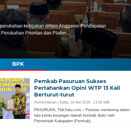
perubahan kebijakan umum Anggaran Pendapatan
Perubahan Prioritas dan Plafon…
BPK
Pemkab Pasuruan Sukses
Pertahankan Opini WTP 13 Kali
Berturut-turut
Pemerintahan |
Sabtu, 30 Mei 2026 - 13:58 WIB
PASURUAN, TitikSatu.com – Prestasi mentereng dalam
tata kelola keuangan daerah kembali diukir oleh
Pemerintah Kabupaten (Pemkab)…