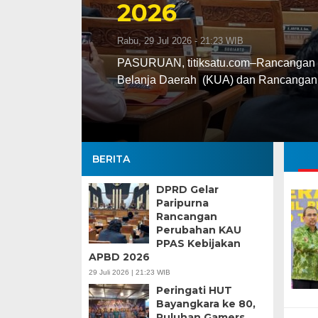
2026
Rabu, 29 Jul 2026 - 21:23 WIB
PASURUAN, titiksatu.com–Rancangan 
Belanja Daerah (KUA) dan Rancangan 
BERITA
DPRD Gelar
Paripurna
Rancangan
Perubahan KAU
PPAS Kebijakan
APBD 2026
29 Juli 2026 | 21:23 WIB
Peringati HUT
Bayangkara ke 80,
Puluhan Gamers