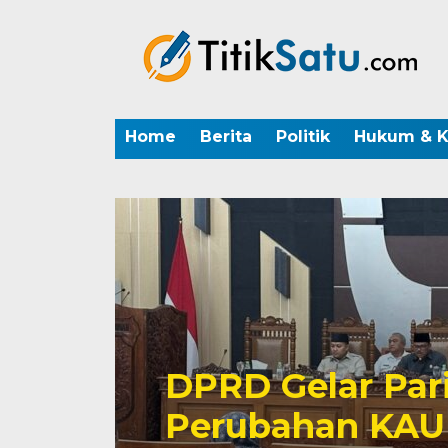
Home
Berita
Politik
Hukum & K
DPRD Gelar Par
Perubahan KAU