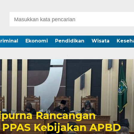
riminal
Ekonomi
Pendidikan
Wisata
Keseh
ipurna Rancangan
 PPAS Kebijakan APBD