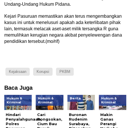
Undang-Undang Hukum Pidana.
Kejari Pasuruan memastikan akan terus mengembangkan
kasus ini untuk menelusuri apakah ada keterlibatan pihak
lain, termasuk melacak aset-aset milik tersangka R guna
memulihkan kerugian negara akibat penyelewengan dana
pendidikan tersebut.(mo/rif)
Kejaksaan
Korupsi
PKBM
Baca Juga
Hukum &
Hukum &
Berita
Hukum &
Kriminal
Kriminal
Kriminal
Hindari
Cari
Buronan
Makin
Penyalahgunaan,
Rongsokan,
Rudenim
Ganas
Polres
Cium Bau
Surabaya,
Perangi