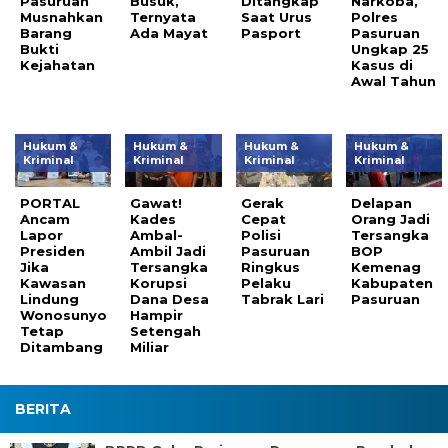
Pasuruan
Busuk,
Ditangkap
Narkoba,
Musnahkan
Ternyata
Saat Urus
Polres
Barang
Ada Mayat
Pasport
Pasuruan
Bukti
Ungkap 25
Kejahatan
Kasus di
Awal Tahun
Hukum &
Hukum &
Hukum &
Hukum &
Kriminal
Kriminal
Kriminal
Kriminal
PORTAL
Gawat!
Gerak
Delapan
Ancam
Kades
Cepat
Orang Jadi
Lapor
Ambal-
Polisi
Tersangka
Presiden
Ambil Jadi
Pasuruan
BOP
Jika
Tersangka
Ringkus
Kemenag
Kawasan
Korupsi
Pelaku
Kabupaten
Lindung
Dana Desa
Tabrak Lari
Pasuruan
Wonosunyo
Hampir
Tetap
Setengah
Ditambang
Miliar
BERITA