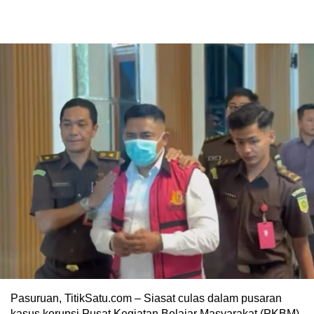
Pasuruan, TitikSatu.com – Siasat culas dalam pusaran
kasus korupsi Pusat Kegiatan Belajar Masyarakat (PKBM)