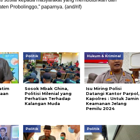
ten Probolinggo,” paparnya. (and/rif)
Politik
Hukum & Kriminal
atim
Sosok Mbak Ghina,
Isu Miring Polisi
aan
Politisi Milenial yang
Datangi Kantor Parpol,
Perhatian Terhadap
Kapolres : Untuk Jamin
Kalangan Muda
Keamanan Jelang
Pemilu 2024
Politik
Politik