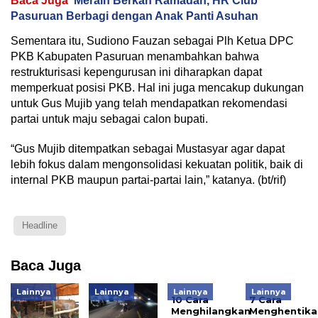
Baca Juga
Meraih Berkah Ramadan, HR Club
Pasuruan Berbagi dengan Anak Panti Asuhan
Sementara itu, Sudiono Fauzan sebagai Plh Ketua DPC
PKB Kabupaten Pasuruan menambahkan bahwa
restrukturisasi kepengurusan ini diharapkan dapat
memperkuat posisi PKB. Hal ini juga mencakup dukungan
untuk Gus Mujib yang telah mendapatkan rekomendasi
partai untuk maju sebagai calon bupati.
“Gus Mujib ditempatkan sebagai Mustasyar agar dapat
lebih fokus dalam mengonsolidasi kekuatan politik, baik di
internal PKB maupun partai-partai lain,” katanya. (bt/rif)
Headline
Baca Juga
Lainnya
Lainnya
Lainnya
Lainnya
10 Cara
7 Cara
Menghilangkan
Menghentika