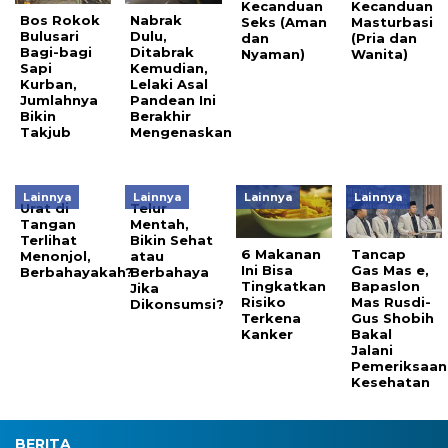
Kecanduan
Kecanduan
Bos Rokok
Nabrak
Seks (Aman
Masturbasi
Bulusari
Dulu,
dan
(Pria dan
Bagi-bagi
Ditabrak
Nyaman)
Wanita)
Sapi
Kemudian,
Kurban,
Lelaki Asal
Jumlahnya
Pandean Ini
Bikin
Berakhir
Takjub
Mengenaskan
Lainnya
Lainnya
Lainnya
Lainnya
Urat di
Telur
Tangan
Mentah,
Terlihat
Bikin Sehat
6 Makanan
Tancap
Menonjol,
atau
Ini Bisa
Gas Mas e,
Berbahayakah?
Berbahaya
Tingkatkan
Bapaslon
Jika
Risiko
Mas Rusdi-
Dikonsumsi?
Terkena
Gus Shobih
Kanker
Bakal
Jalani
Pemeriksaan
Kesehatan
BERITA