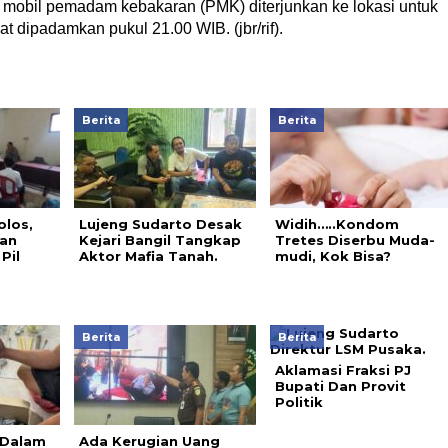
 mobil pemadam kebakaran (PMK) diterjunkan ke lokasi untuk
 dipadamkan pukul 21.00 WIB. (jbr/rif).
Berita
Berita
olos,
Lujeng Sudarto Desak
Widih…..Kondom
an
Kejari Bangil Tangkap
Tretes Diserbu Muda-
Pil
Aktor Mafia Tanah.
mudi, Kok Bisa?
Berita
Berita
Aklamasi Fraksi PJ
Bupati Dan Provit
Politik
 Dalam
Ada Kerugian Uang