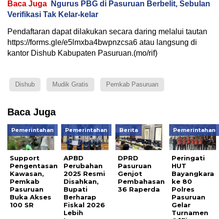
Baca Juga
Ngurus PBG di Pasuruan Berbelit, Sebulan
Verifikasi Tak Kelar-kelar
Pendaftaran dapat dilakukan secara daring melalui tautan
https://forms.gle/e5lmxba4bwpnzcsa6 atau langsung di
kantor Dishub Kabupaten Pasuruan.(mo/rif)
Dishub
Mudik Gratis
Pemkab Pasuruan
Baca Juga
Pemerintahan
Pemerintahan
Berita
Pemerintahan
Support
APBD
DPRD
Peringati
Pengentasan
Perubahan
Pasuruan
HUT
Kawasan,
2025 Resmi
Genjot
Bayangkara
Pemkab
Disahkan,
Pembahasan
ke 80
Pasuruan
Bupati
36 Raperda
Polres
Buka Akses
Berharap
Pasuruan
100 SR
Fiskal 2026
Gelar
Lebih
Turnamen