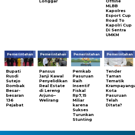
Longgar
Offline
MLBB
Kapolres
Esport Cup
Road To
Kapolri Cup
Di Sentra
UMKM
Pemerintahan
Pemerintahan
Pemerintahan
Pemerintahan
Bupati
Pansus
Pemkab
Tender
Rusdi
Janji Kawal
Pasuruan
Taman
Sutejo
Penyelidikan
Raih
Tematik
Rombak
Real Estate
Insentif
Krampayang
Besar-
di Lereng
Fiskal
Kota
besaran
Arjuno–
Rp7,15
Pasuruan
136
Welirang
Miliar
Telah
Pejabat
karena
Ditata?
Sukses
Turunkan
Stunting