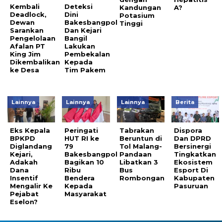
Kembali
Deteksi
Kandungan
A?
Deadlock,
Dini
Potasium
Dewan
Bakesbangpol
Tinggi
Sarankan
Dan Kejari
Pengelolaan
Bangil
Afalan PT
Lakukan
King Jim
Pembekalan
Dikembalikan
Kepada
ke Desa
Tim Pakem
Lainnya
Lainnya
Lainnya
Berita
Eks Kepala
Peringati
Tabrakan
Dispora
BPKPD
HUT RI ke
Beruntun di
Dan DPRD
Diglandang
79
Tol Malang-
Bersinergi
Kejari,
Bakesbangpol
Pandaan
Tingkatkan
Adakah
Bagikan 10
Libatkan 3
Ekosistem
Dana
Ribu
Bus
Esport Di
Insentif
Bendera
Rombongan
Kabupaten
Mengalir Ke
Kepada
Pasuruan
Pejabat
Masyarakat
Eselon?