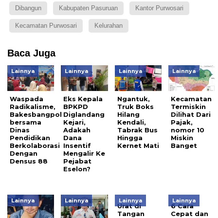
Dibangun
Kabupaten Pasuruan
Kantor Purwosari
Kecamatan Purwosari
Kelurahan
Baca Juga
Lainnya
Lainnya
Lainnya
Lainnya
Waspada
Eks Kepala
Ngantuk,
Kecamatan
Radikalisme,
BPKPD
Truk Boks
Termiskin
Bakesbangpol
Diglandang
Hilang
Dilihat Dari
bersama
Kejari,
Kendali,
Pajak,
Dinas
Adakah
Tabrak Bus
nomor 10
Pendidikan
Dana
Hingga
Miskin
Berkolaborasi
Insentif
Kernet Mati
Banget
Dengan
Mengalir Ke
Densus 88
Pejabat
Eselon?
Lainnya
Lainnya
Lainnya
Lainnya
Urat di
6 Cara
Tangan
Cepat dan