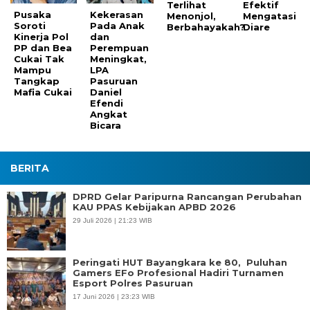
Terlihat
Efektif
Pusaka
Kekerasan
Menonjol,
Mengatasi
Soroti
Pada Anak
Berbahayakah?
Diare
Kinerja Pol
dan
PP dan Bea
Perempuan
Cukai Tak
Meningkat,
Mampu
LPA
Tangkap
Pasuruan
Mafia Cukai
Daniel
Efendi
Angkat
Bicara
BERITA
DPRD Gelar Paripurna Rancangan Perubahan
KAU PPAS Kebijakan APBD 2026
29 Juli 2026 | 21:23 WIB
Peringati HUT Bayangkara ke 80, Puluhan
Gamers EFo Profesional Hadiri Turnamen
Esport Polres Pasuruan
17 Juni 2026 | 23:23 WIB