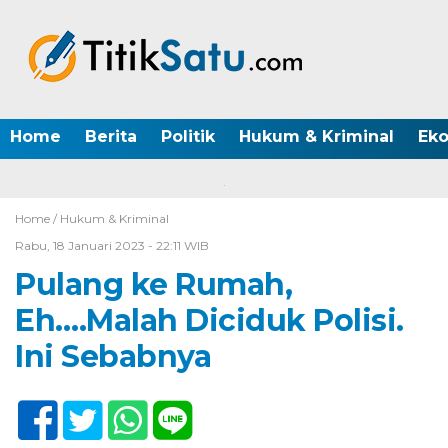
Home
Berita
Politik
Hukum & Kriminal
Ek
Home /
Hukum & Kriminal
Rabu, 18 Januari 2023 - 22:11 WIB
Pulang ke Rumah,
Eh….Malah Diciduk Polisi.
Ini Sebabnya