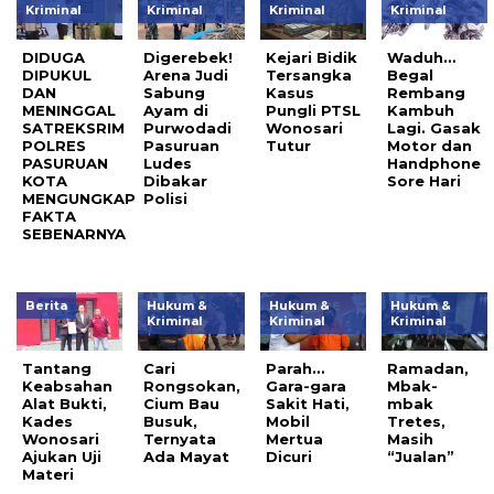
Kriminal
Kriminal
Kriminal
Kriminal
DIDUGA
Digerebek!
Kejari Bidik
Waduh…
DIPUKUL
Arena Judi
Tersangka
Begal
DAN
Sabung
Kasus
Rembang
MENINGGAL
Ayam di
Pungli PTSL
Kambuh
SATREKSRIM
Purwodadi
Wonosari
Lagi. Gasak
POLRES
Pasuruan
Tutur
Motor dan
PASURUAN
Ludes
Handphone
KOTA
Dibakar
Sore Hari
MENGUNGKAP
Polisi
FAKTA
SEBENARNYA
Berita
Hukum &
Hukum &
Hukum &
Kriminal
Kriminal
Kriminal
Tantang
Cari
Parah…
Ramadan,
Keabsahan
Rongsokan,
Gara-gara
Mbak-
Alat Bukti,
Cium Bau
Sakit Hati,
mbak
Kades
Busuk,
Mobil
Tretes,
Wonosari
Ternyata
Mertua
Masih
Ajukan Uji
Ada Mayat
Dicuri
“Jualan”
Materi